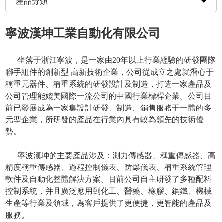
產品分類
寧波漢坤工業自動化有限公司
坐落于浙江寧波，是一家由20年以上行業經驗的研發團隊
聯手組件的創新型 高新技術企業，公司從成立之處就潛心于
稱重元器件、稱重系統的研發設計及制造，打造一家產品及
公司管理能媲美國際一流公司的中國行業標桿企業。公司目
前已發展成為一家集設計研發、制造、銷售服務于一體的多
元型企業，所研發的產品在行業內具有較為領先的技術優
勢。
寧波漢坤的主要產品涉及：測力傳感器、稱重傳感器、高
精度稱重傳感器、過程控制儀表、防爆儀表、稱重系統管理
軟件及自動化整體解決方案。目前公司自主研發了多種配料
控制系統，并且廣泛應用到化工、醫藥、橡膠、鋼鐵、機械
生產等行業及領域，為客戶提供了更便捷，更智能的產品及
服務。