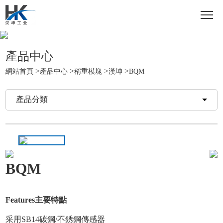
產品中心
>
>
>
>
網站首頁
產品中心
稱重模塊
漢坤
BQM
產品分類
BQM
Features主要特點
采用SB14碳鋼/不銹鋼傳感器