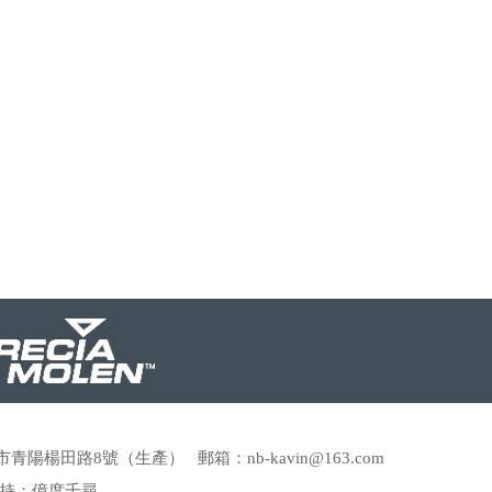
市青陽楊田路8號（生產） 郵箱：nb-kavin@163.com
持：
億度千尋