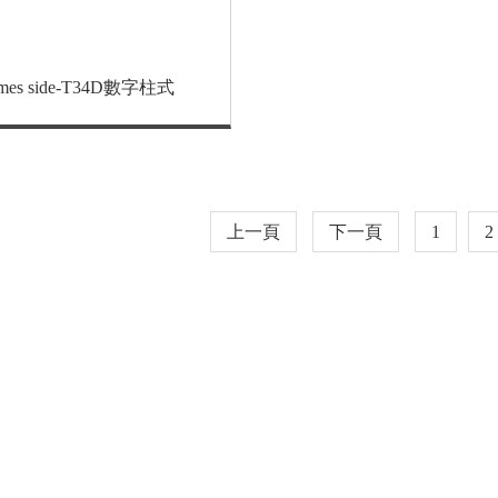
mes side-T34D數字柱式
上一頁
下一頁
1
2