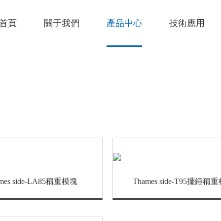
首頁
關于我們
產品中心
技術應用
mes side-LA85稱重模塊
Thames side-T95擺錘稱